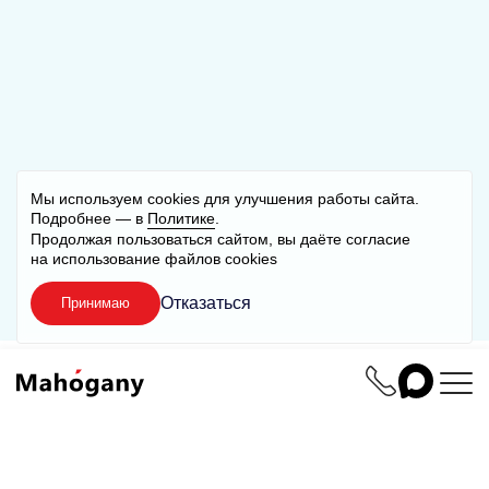
Мы используем cookies для улучшения работы сайта.
Подробнее — в
Политике
.
Продолжая пользоваться сайтом, вы даёте согласие
на использование файлов cookies
Отказаться
Принимаю
Аналитика
UX/UI дизайн
1С-Битрикс
Интегр