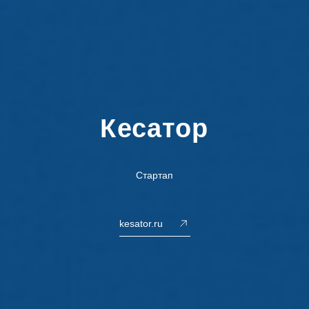
Кесатор
Стартап
kesator.ru